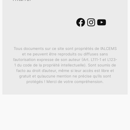
Facebook
Instagram
YouTube
Tous documents sur ce site sont propriétés de l’ALCEMS
et ne peuvent être reproduits ou diffuses sans
l’autorisation expresse de son auteur (Art. L111-1 et L123-
1 du code de la propriété intellectuelle). Sont soumis de
facto au droit d’auteur, même si leur accès est libre et
gratuit et qu’aucune mention ne précise qu’ils sont
protégés ! Merci de votre compréhension.