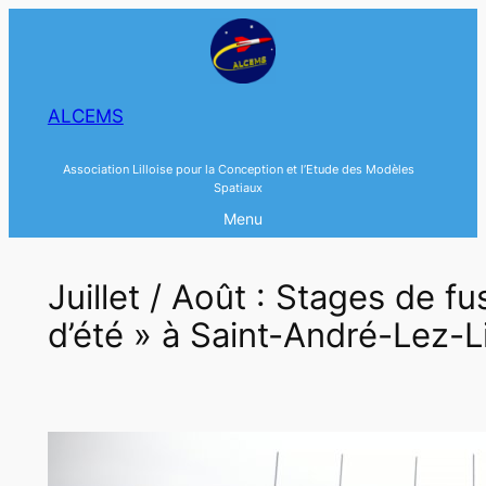
Aller
au
contenu
ALCEMS
Association Lilloise pour la Conception et l’Etude des Modèles
Spatiaux
Menu
Juillet / Août : Stages de fu
d’été » à Saint-André-Lez-Li