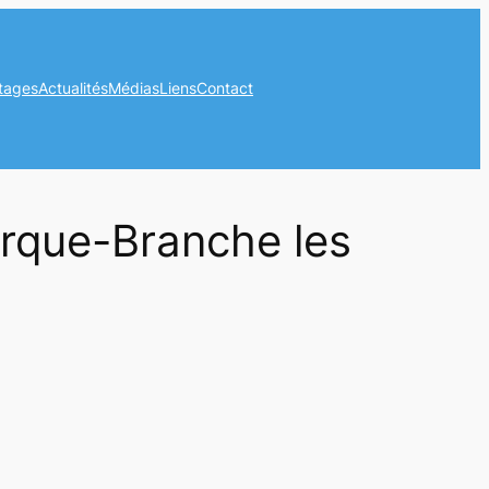
tages
Actualités
Médias
Liens
Contact
erque-Branche les