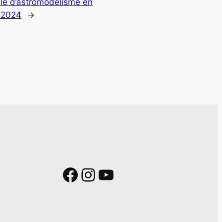
ale d’astromodélisme en
 2024
→
Facebook
Instagram
YouTube