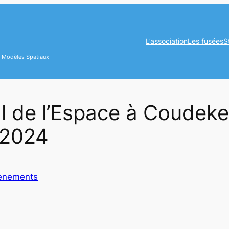
L’association
Les fusées
S
es Modèles Spatiaux
al de l’Espace à Coudek
 2024
enements