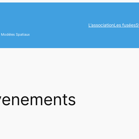
L’association
Les fusées
S
es Modèles Spatiaux
venements