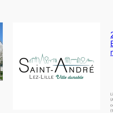
L
(
c
(