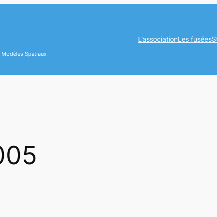
L’association
Les fusées
S
es Modèles Spatiaux
005