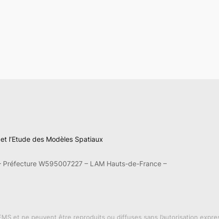
n et l’Etude des Modèles Spatiaux
– Préfecture W595007227 – LAM Hauts-de-France –
MS et ne peuvent être reproduits ou diffuses sans l’autorisation expres