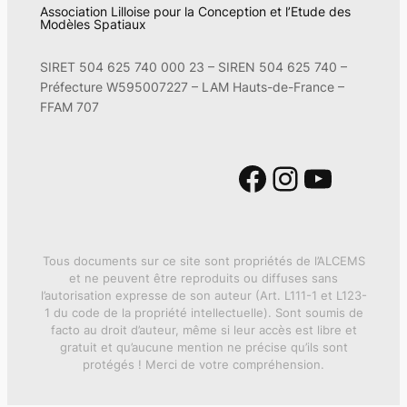
Association Lilloise pour la Conception et l’Etude des
Modèles Spatiaux
SIRET 504 625 740 000 23 – SIREN 504 625 740 –
Préfecture W595007227 – LAM Hauts-de-France –
FFAM 707
Facebook
Instagram
YouTube
Tous documents sur ce site sont propriétés de l’ALCEMS
et ne peuvent être reproduits ou diffuses sans
l’autorisation expresse de son auteur (Art. L111-1 et L123-
1 du code de la propriété intellectuelle). Sont soumis de
facto au droit d’auteur, même si leur accès est libre et
gratuit et qu’aucune mention ne précise qu’ils sont
protégés ! Merci de votre compréhension.