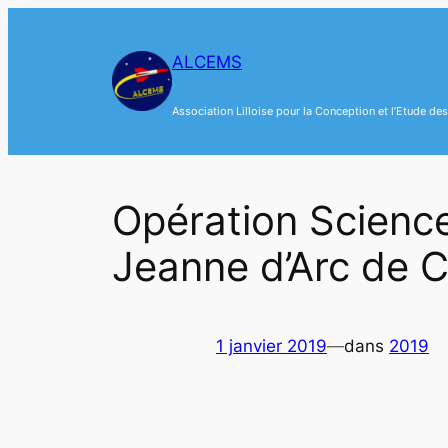
Aller
au
ALCEMS
contenu
Association Lilloise pour la Conception et l’Etude d
Opération Science
Jeanne d’Arc de C
1 janvier 2019
—
dans
2019