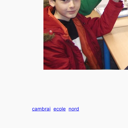
cambrai
ecole
nord