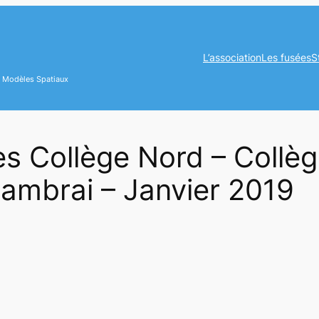
L’association
Les fusées
S
es Modèles Spatiaux
s Collège Nord – Collèg
ambrai – Janvier 2019