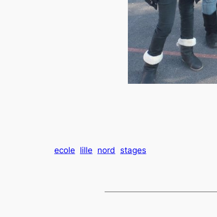
ecole
lille
nord
stages