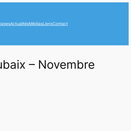
tages
Actualités
Médias
Liens
Contact
oubaix – Novembre