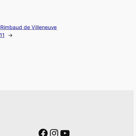
 Rimbaud de Villeneuve
11
→
Facebook
Instagram
YouTube