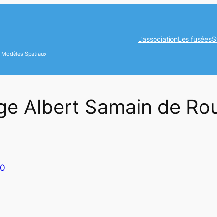
L’association
Les fusées
S
es Modèles Spatiaux
ège Albert Samain de R
10