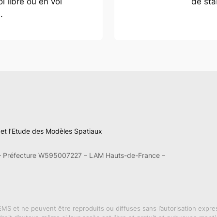
 libre ou en vol
de sta
.
n et l’Etude des Modèles Spatiaux
– Préfecture W595007227 – LAM Hauts-de-France –
MS et ne peuvent être reproduits ou diffuses sans l’autorisation expres