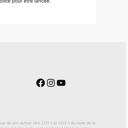
bilité pour être lancée.
Facebook
Instagram
YouTube
se de son auteur (Art. L111-1 et L123-1 du code de la