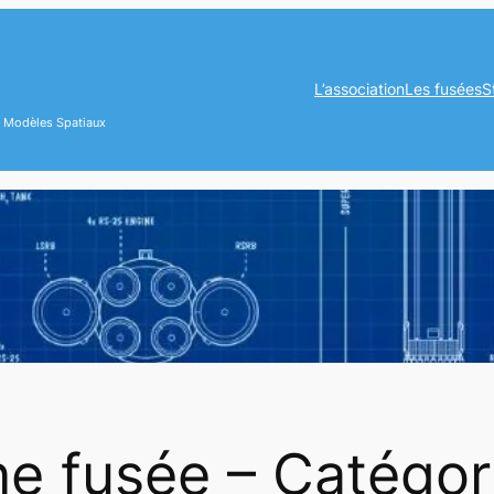
L’association
Les fusées
S
es Modèles Spatiaux
e fusée – Catégor